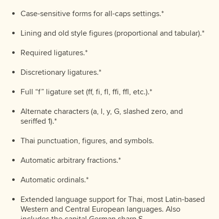
มหานวดาราจะเกิดป
Case-sensitive forms for all-caps settings.*
Lining and old style figures (proportional and tabular).*
Required ligatures.*
Proxima Nova Thai Looped Black Italic
Buy
Discretionary ligatures.*
มหานวดาราจะเกิดป
Full “f” ligature set (ff, fi, fl, ffi, ffl, etc.).*
Alternate characters (a, l, y, G, slashed zero, and
seriffed 1).*
Thai punctuation, figures, and symbols.
Automatic arbitrary fractions.*
Automatic ordinals.*
Extended language support for Thai, most Latin-based
Western and Central European languages. Also