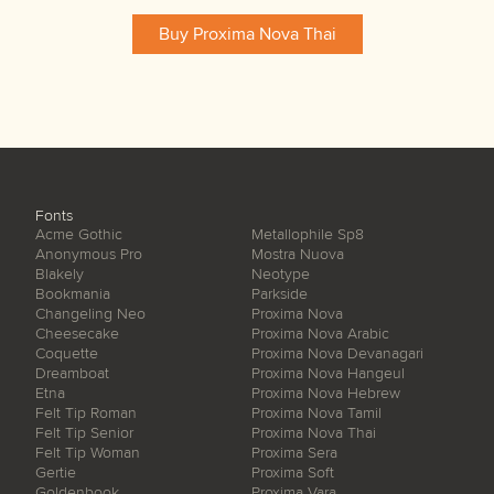
Buy Proxima Nova Thai
Fonts
Acme Gothic
Metallophile Sp8
Anonymous Pro
Mostra Nuova
Blakely
Neotype
Bookmania
Parkside
Changeling Neo
Proxima Nova
Cheesecake
Proxima Nova Arabic
Coquette
Proxima Nova Devanagari
Dreamboat
Proxima Nova Hangeul
Etna
Proxima Nova Hebrew
Felt Tip Roman
Proxima Nova Tamil
Felt Tip Senior
Proxima Nova Thai
Felt Tip Woman
Proxima Sera
Gertie
Proxima Soft
Goldenbook
Proxima Vara