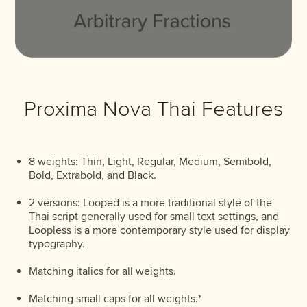
มหานวดาราจะเกิดป
Proxima Nova Thai Looped Extra Bold
Buy
Proxima Nova Thai Features
มหานวดาราจะเกิดป
8 weights: Thin, Light, Regular, Medium, Semibold,
Bold, Extrabold, and Black.
Proxima Nova Thai Looped Extra Bold Italic
Buy
2 versions: Looped is a more traditional style of the
มหานวดาราจะเกิดป
Thai script generally used for small text settings, and
Loopless is a more contemporary style used for display
typography.
Matching italics for all weights.
Proxima Nova Thai Looped Black
Buy
Matching small caps for all weights.*